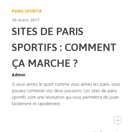
PARIS SPORTIF
29 mars 2017
SITES DE PARIS
SPORTIFS : COMMENT
ÇA MARCHE ?
Admin
Si vous aimez le sport comme vous aimez les paris, vous
pouvez combiner vos deux passions. Les sites de paris
sportifs sont une révolution qui vous permettra de jouer
facilement et rapidement.