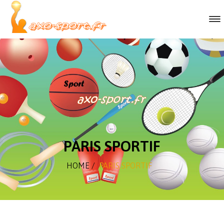
PARIS SPORTIF
HOME
/
PARIS SPORTIF