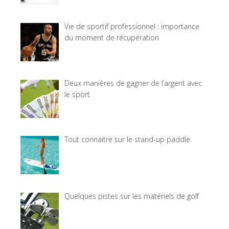
Vie de sportif professionnel : importance
du moment de récupération
Deux manières de gagner de l’argent avec
le sport
Tout connaitre sur le stand-up paddle
Quelques pistes sur les matériels de golf