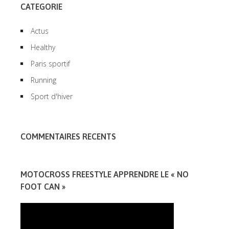
CATEGORIE
Actus
Healthy
Paris sportif
Running
Sport d'hiver
COMMENTAIRES RECENTS
MOTOCROSS FREESTYLE APPRENDRE LE « NO
FOOT CAN »