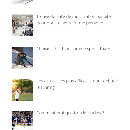
Trouvez la salle de musculation parfaite
pour booster votre forme physique
Choisir le biathlon comme sport d’hiver
Les astuces les plus efficaces pour débuter
le running
Comment pratique-t-on le Hockey ?