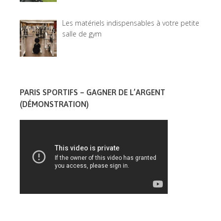
Les matériels indispensables à votre petite
salle de gym
PARIS SPORTIFS – GAGNER DE L’ARGENT
(DÉMONSTRATION)