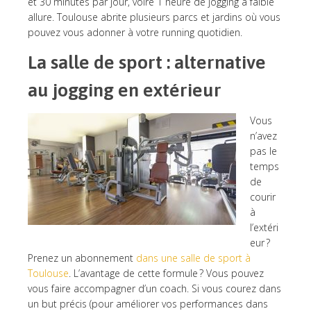
et 30 minutes par jour, voire 1 heure de jogging à faible
allure. Toulouse abrite plusieurs parcs et jardins où vous
pouvez vous adonner à votre running quotidien.
La salle de sport : alternative
au jogging en extérieur
Vous
n’avez
pas le
temps
de
courir
à
l’extéri
eur ?
Prenez un abonnement
dans une salle de sport à
Toulouse
. L’avantage de cette formule ? Vous pouvez
vous faire accompagner d’un coach. Si vous courez dans
un but précis (pour améliorer vos performances dans