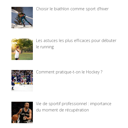
Choisir le biathlon comme sport d’hiver
Les astuces les plus efficaces pour débuter
le running
Comment pratique-t-on le Hockey ?
Vie de sportif professionnel : importance
du moment de récupération