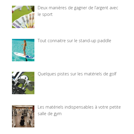
Deux manières de gagner de l’argent avec
le sport
Tout connaitre sur le stand-up paddle
Quelques pistes sur les matériels de golf
Les matériels indispensables à votre petite
salle de gym