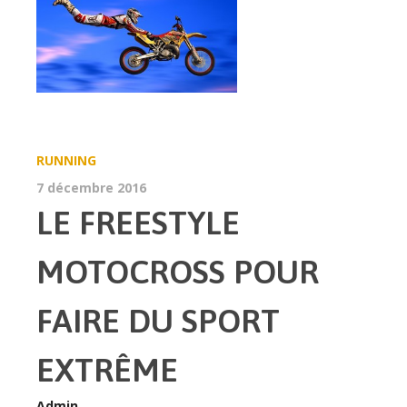
RUNNING
7 décembre 2016
LE FREESTYLE
MOTOCROSS POUR
FAIRE DU SPORT
EXTRÊME
Admin