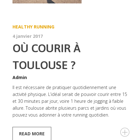
HEALTHY
RUNNING
4 janvier 2017
OÙ COURIR À
TOULOUSE ?
Admin
Il est nécessaire de pratiquer quotidiennement une
activité physique. L’idéal serait de pouvoir courir entre 15
et 30 minutes par jour, voire 1 heure de jogging à faible
allure. Toulouse abrite plusieurs parcs et jardins où vous
pouvez vous adonner à votre running quotidien.
READ MORE