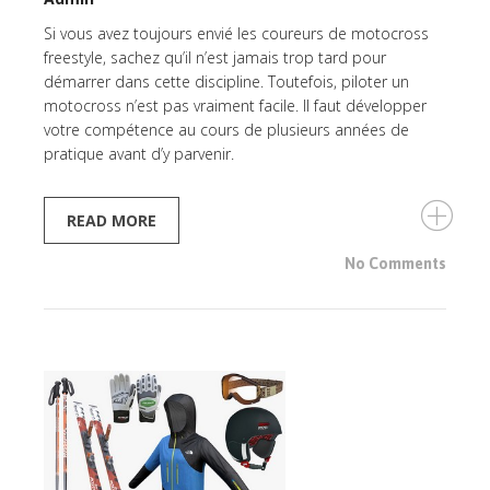
Si vous avez toujours envié les coureurs de motocross
freestyle, sachez qu’il n’est jamais trop tard pour
démarrer dans cette discipline. Toutefois, piloter un
motocross n’est pas vraiment facile. Il faut développer
votre compétence au cours de plusieurs années de
pratique avant d’y parvenir.
READ MORE
No Comments