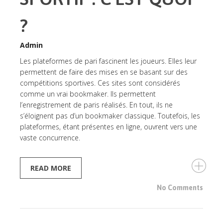
?
Admin
Les plateformes de pari fascinent les joueurs. Elles leur
permettent de faire des mises en se basant sur des
compétitions sportives. Ces sites sont considérés
comme un vrai bookmaker. Ils permettent
l’enregistrement de paris réalisés. En tout, ils ne
s’éloignent pas d’un bookmaker classique. Toutefois, les
plateformes, étant présentes en ligne, ouvrent vers une
vaste concurrence.
READ MORE
No Comments