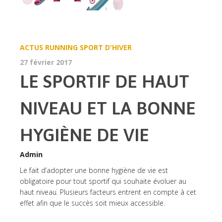
ACTUS
RUNNING
SPORT D'HIVER
27 février 2017
LE SPORTIF DE HAUT
NIVEAU ET LA BONNE
HYGIÈNE DE VIE
Admin
Le fait d’adopter une bonne hygiène de vie est
obligatoire pour tout sportif qui souhaite évoluer au
haut niveau. Plusieurs facteurs entrent en compte à cet
effet afin que le succès soit mieux accessible.